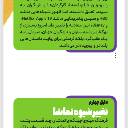
.
.
.