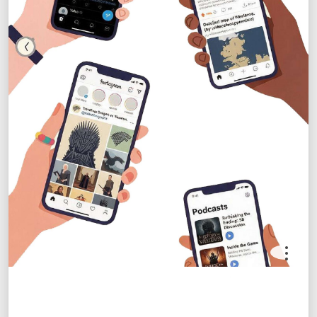
.
.
.