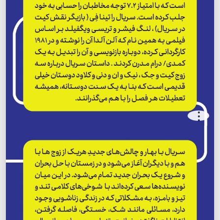
.
.
.