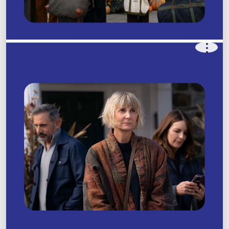
.
.
.