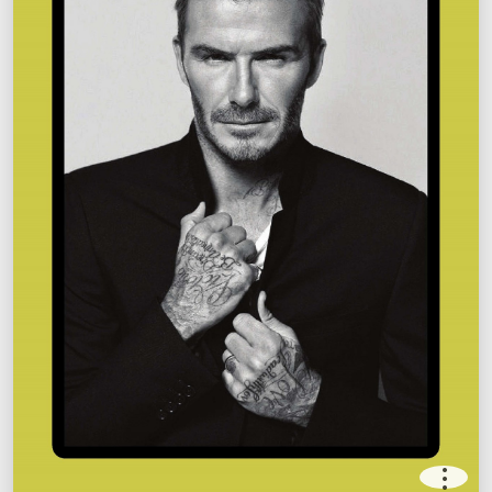
.
.
.