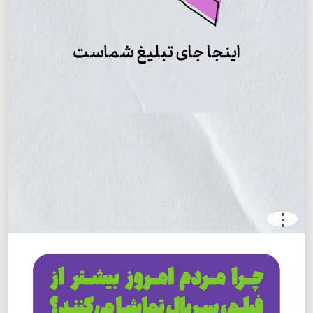
.
.
.