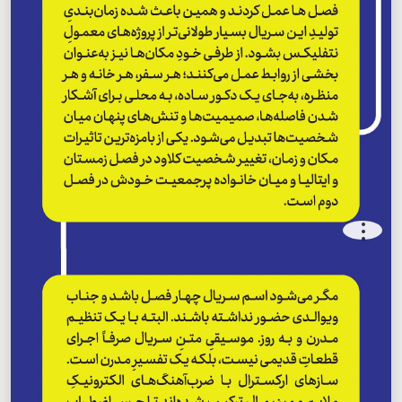
.
.
.