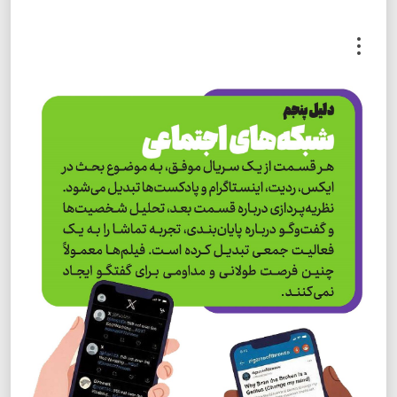
.
.
.