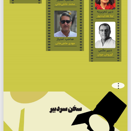
.
.
.