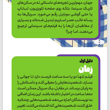
.
.
.