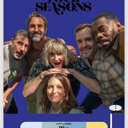
.
.
.