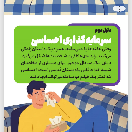
.
.
.