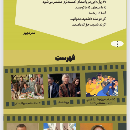
.
.
.