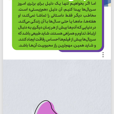
.
.
.