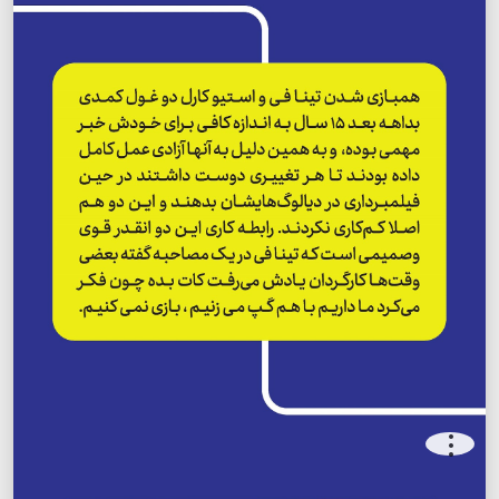
.
.
.