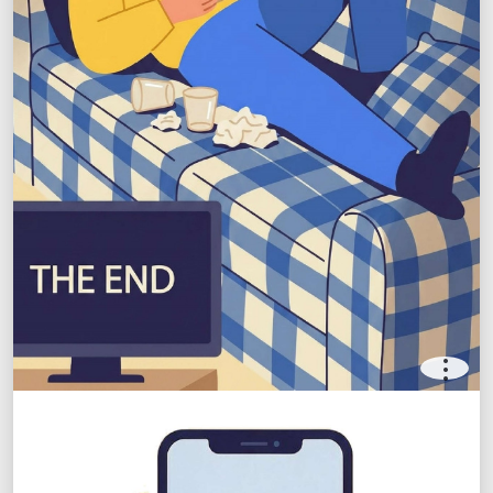
.
.
.