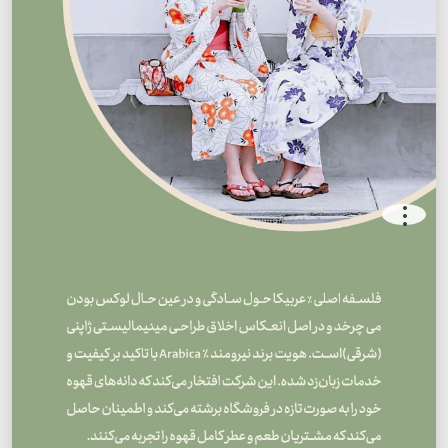
.
.
.