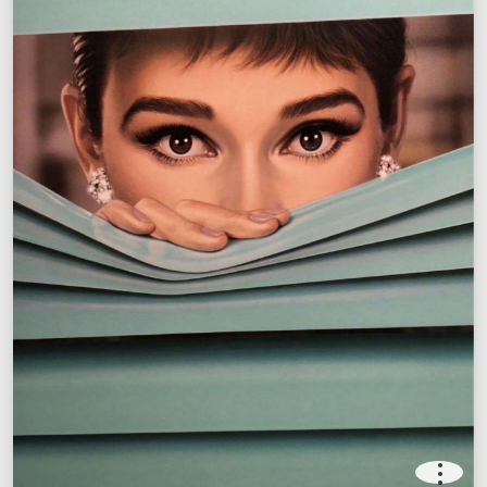
.
.
.