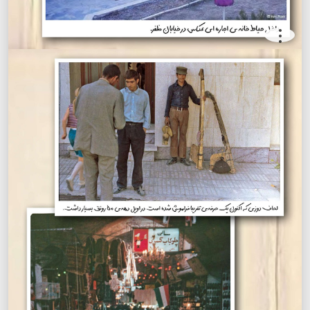
.
.
.