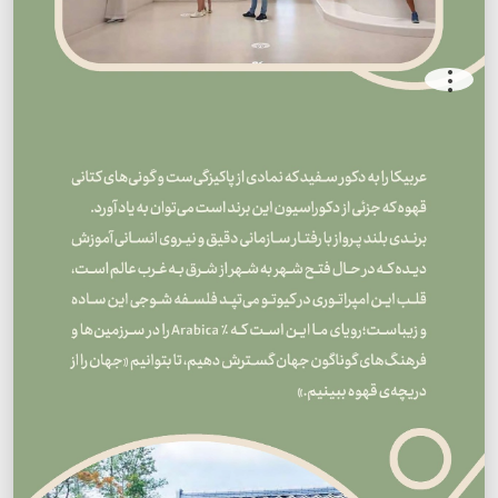
.
.
.