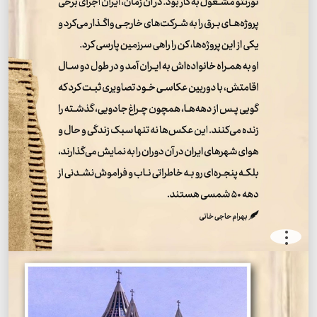
.
.
.