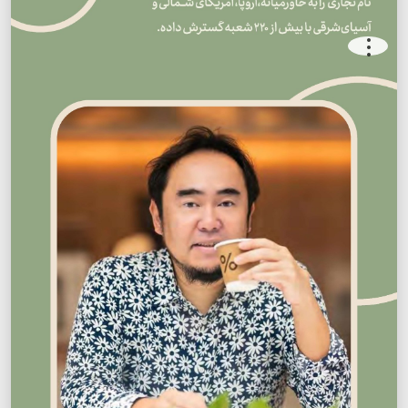
.
.
.