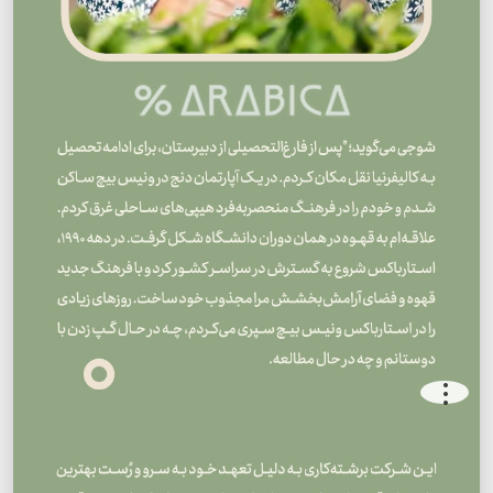
.
.
.