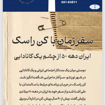
.
.
.