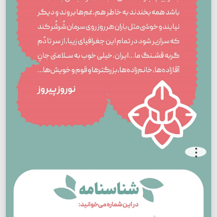
.
.
.