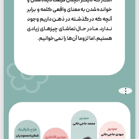
.
.
.