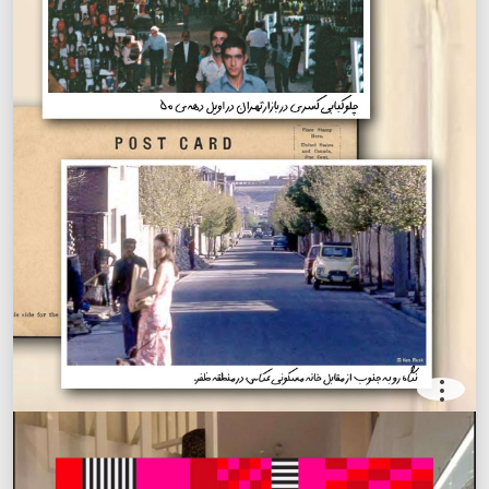
.
.
.