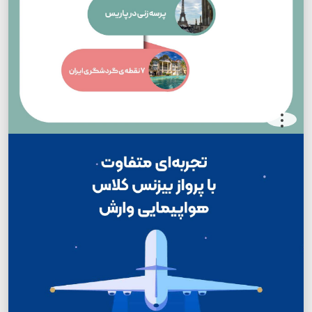
.
.
.