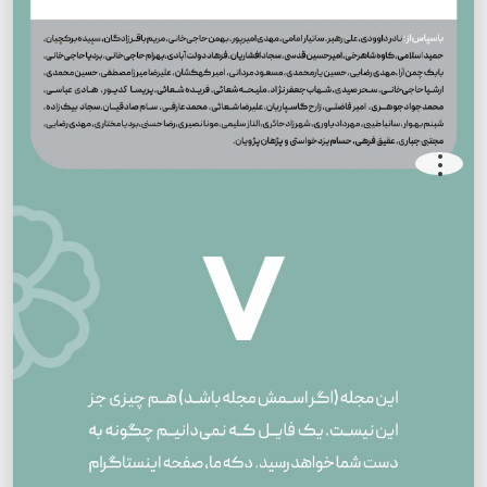
.
.
.