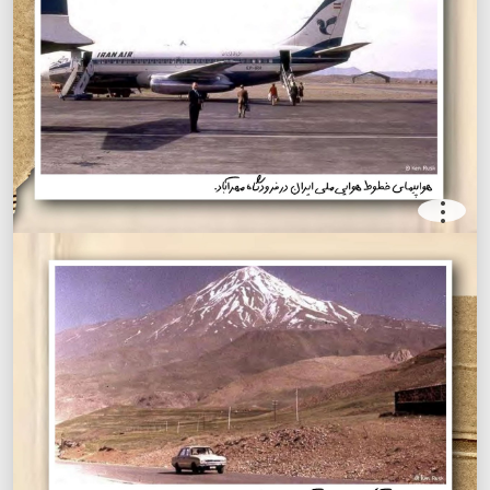
.
.
.