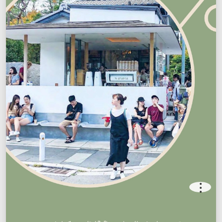
.
.
.