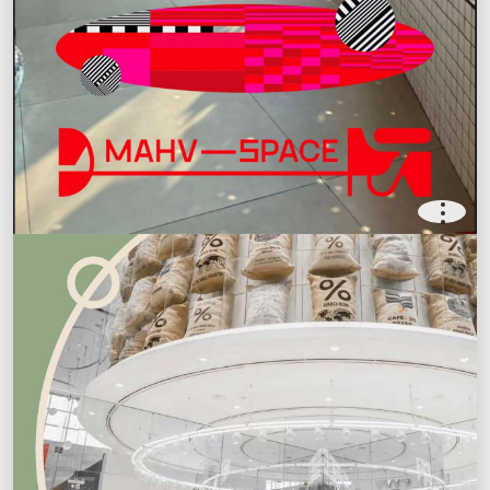
.
.
.