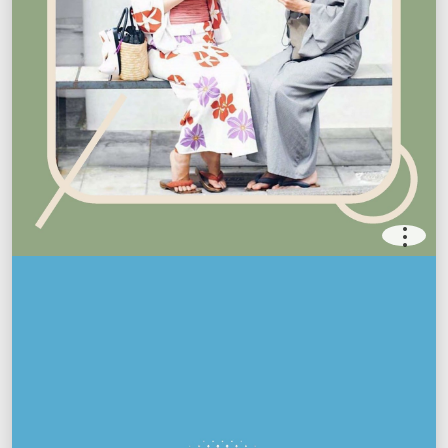
.
.
.