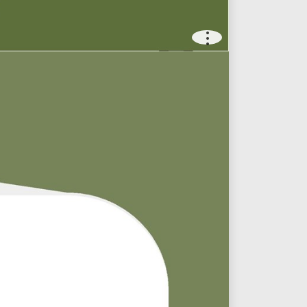
.
.
.