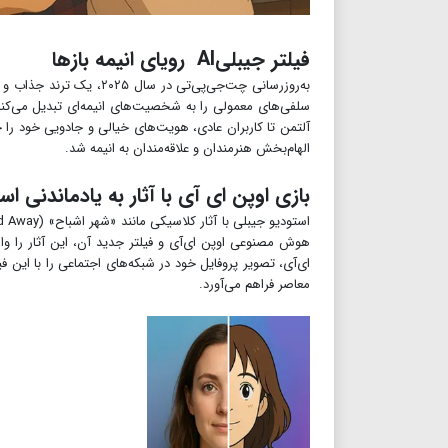
فیلتر جیبلیAI
رویای انیمه بازها
به‌روزرسانی چت‌جی‌پی‌تی در سال ۲۰۲۵، یک ترند جذاب و نوآورانه را رقم زد: کاربران می‌توانستند تصاویر خود را به سبک معروف استودیو جیبلی تبدیل کنند. این فیلتر که به نام
آلتمن تا کاربران عادی، هویت‌های خیالی و جادویی خود را خ
الهام‌بخش هنرمندان و علاقه‌مندان به انیمه شد.
بازی اوپن ای آی با آثار به یادماندنی ا
استودیو جیبلی با آثار کلاسیکی مانند «شهر اشباح» (Spirited Away) و «همسایه من توتورو» (My Neighbor Totoro)، نسل‌ها را با دنیای خیال و هنر خود مجذوب کرده است. فناوری
هوش مصنوعی اوپن ای‌آی و فیلتر جدید آن، این آثار را وارد
ای‌آی، تصویر پروفایل خود در شبکه‌های اجتماعی را با این 
معاصر فراهم می‌آورد.