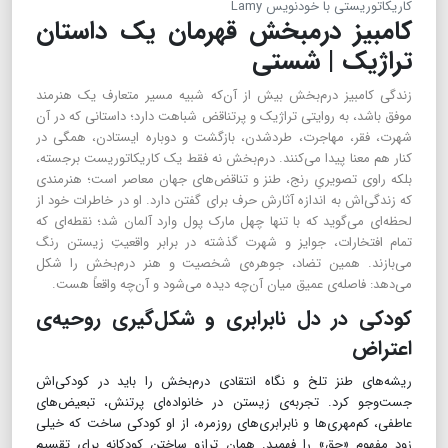
کاریکاتوریستی با خودنویس Lamy
کامبیز درمبخش قهرمان یک داستان
تراژیک | شستی
زندگی کامبیز درم‌بخش بیش از آن‌که شبیه مسیر متعارف یک هنرمند
موفق باشد، به روایتی تراژیک و پرتناقض شباهت دارد؛ داستانی که در آن
شهرت، فقر، مهاجرت، طردشدن، بازگشت و دوباره ایستادن، همگی در
کنار هم معنا پیدا می‌کنند. درم‌بخش نه فقط یک کاریکاتوریست برجسته،
بلکه راوی تصویریِ رنج، طنز و تناقض‌های جهان معاصر است؛ هنرمندی
که زندگی‌اش به اندازه آثارش حرف برای گفتن دارد. او در خاطرات خود از
لحظه‌ای می‌گوید که با تنها چهل مارک پول وارد آلمان شد؛ نقطه‌ای که
تمام افتخارات، جوایز و شهرت گذشته در برابر واقعیتِ زیستن رنگ
می‌بازند. همین تضاد، جوهره‌ی شخصیت و هنر درم‌بخش را شکل
می‌دهد: فاصله‌ی عمیق میان آن‌چه دیده می‌شود و آن‌چه واقعاً هست.
کودکی در دل نابرابری و شکل‌گیری روحیه‌ی
اعتراض
ریشه‌های طنز تلخ و نگاه انتقادی درم‌بخش را باید در کودکی‌اش
جست‌وجو کرد. تجربه‌ی زیستن در خانواده‌ای پرتنش، تبعیض‌های
عاطفی، کم‌مهری‌ها و نابرابری‌های روزمره، از او کودکی ساخت که خیلی
زود مفهوم «حق» را فهمید. همان ترازو ساختن کودکانه برای تقسیم