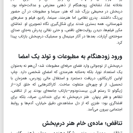
عادلانه غذا، نشانه‌ای زودهنگام از ذهنی معترض و عدالت‌خواه بود.
دربخش در محیطی بزرگ شد که هنر، سینما و مطبوعات در آن حضور
پررنگ داشتند. پدری نظامی اما هنرمند، سینما، رادیو، فیلم و سفرهای
شهرستانی، همه بستری شدند برای شکل‌گیری نگاه تصویری او. تماشای
مکرر فیلم‌ها، دیدن روایت‌های ناقص، و حتی نقالی پدرش به‌جای صدای
سوخته‌ی آپارات، بعدها در آثار مینیمال و سمبلیک درم‌بخش بازتاب پیدا
کرد.
ورود زودهنگام به مطبوعات و تولد یک امضا
درم‌بخش از نوجوانی وارد فضای حرفه‌ای مطبوعات شد؛ آن‌هم نه به‌عنوان
یک استعداد نوپا، بلکه به‌مثابه هنرمندی که امضای شخصی دارد. چاپ
اولین کاریکاتور، دریافت دستمزد و استقلال مالی زودرس، همزمان با
تحصیل، از او چهره‌ای متفاوت ساخت. کاراکترهایی که خلق کرد—از
ژیگولو تا رستم قرن بیست‌و‌دوم—بازتاب جامعه‌ای بودند پر از تناقض،
تظاهر و فقر پنهان. طنز درم‌بخش نه برای خنداندن صرف، بلکه برای
افشاگری بود؛ طنزی که از دل مشاهده‌ی دقیق خیابان، آدم‌ها و روابط
اجتماعی بیرون می‌آمد.
تناقض؛ ماده‌ی خام هنر درم‌بخش