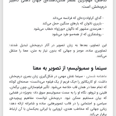
تناقض، مهم‌ترین عنصر شکل‌دهنده‌ی جهان ذهنی کامبیز
درم‌بخش است:
- گدای کراوات‌زده‌ای که فرانسه می‌داند
- باربری ناتوان که بارهای سنگین حمل می‌کند
- هنرمندی مشهور که ناگهان «بورژوا» خطاب می‌شود
- روشنفکری که از همه‌سو طرد می‌شود
این تصاویر، بعدها به زبان تصویر در آثار درم‌بخش تبدیل شدند؛
تصاویری ساده، موجز و جهانی که بدون نیاز به متن، معنا را منتقل
می‌کنند.
سینما و سمبولیسم؛ از تصویر به معنا
ماهنامه شستی
- سینما نقش مهمی در شکل‌گیری زبان بصری درم‌بخش
داشت. او کاریکاتور را «یک فریم از یک فیلم» می‌دانست؛ صحنه‌ای کوتاه
که تمام معنا در همان قاب خلاصه می‌شود. تأثیر فیلم‌سازانی چون برگمان،
فلینی و تروفو، نگاه او را به سمت سمبولیسم سوق داد؛ به‌ویژه در فضایی
که بیان مستقیم ممکن نبود. درم‌بخش توانست مفاهیم پیچیده‌ی
سیاسی و اجتماعی را در قالب تصویرهایی ساده و شاعرانه ارائه دهد؛
زبانی جهانی که مخاطب هندی، اروپایی یا ایرانی به‌یکسان با آن ارتباط
برقرار می‌کند.