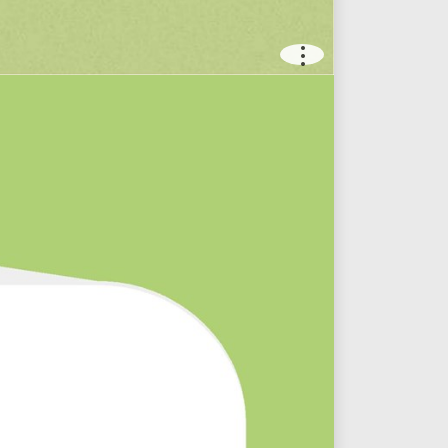
.
.
.