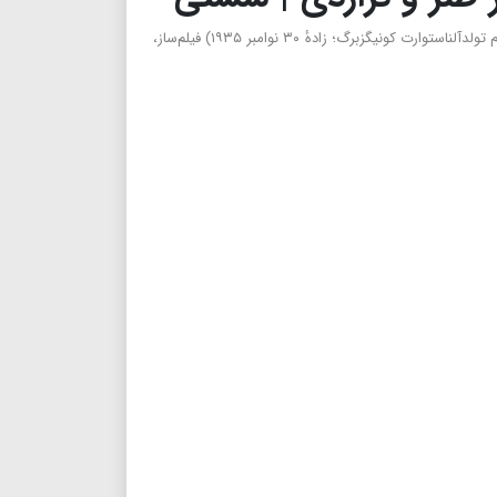
وودی آلن(انگلیسی: Woody Allen ؛ با نام تولدآلناستوارت کونیگزبرگ؛ زادهٔ ۳۰ نوامبر ۱۹۳۵) فیلم‌ساز،