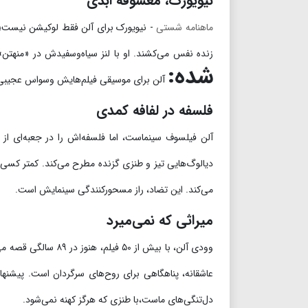
نیویورک، معشوقه ابدی
ماهنامه شستی
- نیویورک برای آلن فقط لوکیشن نیست؛
زنده نفس می‌کشند.
او با لنز سیاه‌وسفیدش در «منهتن
شده:
آلن برای موسیقی فیلم‌هایش وسواس عجیبی دارد؛ جاز دهه ۲۰ و ۳۰، که خودش هم نوازنده کلارینت است، در آثارش م
فلسفه در لفافه کمدی
آلن فیلسوف سینماست، اما فلسفه‌اش را در جعبه‌ای از
دیالوگ‌هایی تیز و طنزی گزنده مطرح می‌کند.
کمتر کسی م
می‌کند.
این تضاد، راز مسحورکنندگی سینمایش است.
میراثی که نمی‌میرد
وودی آلن، با بیش از ۵۰ فیلم، هنوز در ۸۹ سالگی قصه می‌گوید.
عاشقانه، پناهگاهی برای روح‌های سرگردان است.
پیشنها
دل‌تنگی‌های ماست،با طنزی که هرگز کهنه نمی‌شود.