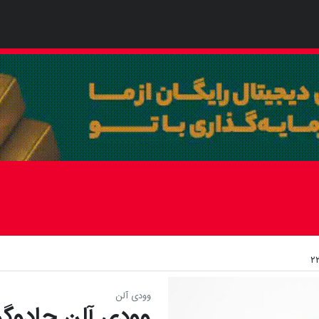
وودی آلن
وودی آلن جادوگر