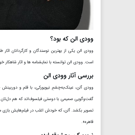
وودی الن که بود؟
وودی الن یکی از بهترین نوسندگان و کارگردانان اثار طنز متولد ۳۰ نوامبر ۱۹۳۵ در
است.
وودی الن توانسته با نمایشنامه ها و اثار شاهکار خ
بررسی آثار وودی الن
وودی آلن، عینک‌به‌چشمِ نیویورکی، با قلم و دوربینش 
گفت‌وگویی صمیمی با دوستی فیلسوف‌اند که هم دل‌تان را 
تصویر بکشد.
آلن، که خودش اغلب در فیلم‌هایش بازی می‌
قاهره».