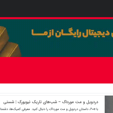
دردویل و مت مورداک – شب‌های تاریک نیویورک | شستی
با ۶۰e، داستان دردویل و مت مورداک را دنبال کنید. معرفی کمیک‌ها، دش