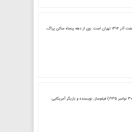
پرویز دوایی منتقد ماهنامه فیلم و نویسنده و مترجم ایرانی متولد بیست و هفت آذر ۱۳۱۴ تهران است. وی از دهه پنجاه ساکن پراگ،
وودی آلن(انگلیسی: Woody Allen ؛ با نام تولدآلناستوارت کونیگزبرگ؛ زادهٔ ۳۰ نوامبر ۱۹۳۵) فیلم‌ساز، نویسنده و بازیگر آمریکایی