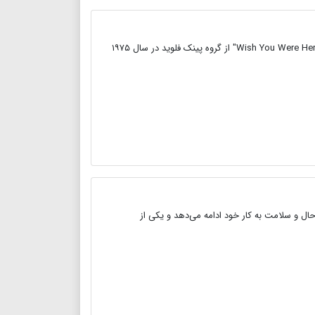
رانی راندل جونیور بدل کار نامدار هالیوود که در جلد کاور افسانه ای آلبوم "Wish You Were Here" از گروه پینک فلوید در سال ۱۹۷۵
ل و سلامت به کار خود ادامه می‌دهد و یکی از