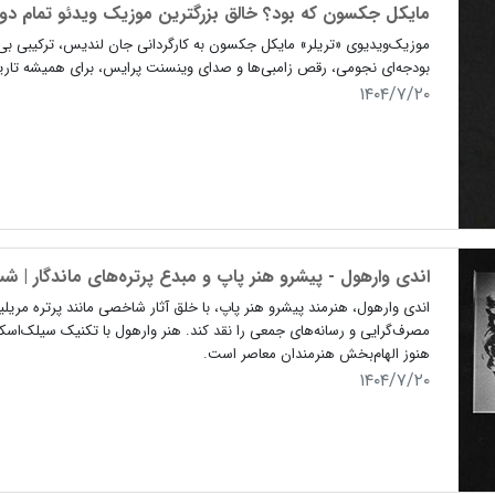
مایکل جکسون که بود؟ خالق بزرگترین موزیک ویدئو تمام دو
موزیک‌ویدیوی «تریلر» مایکل جکسون به کارگردانی جان لندیس، ترکیبی بی
بودجه‌ای نجومی، رقص زامبی‌ها و صدای وینسنت پرایس، برای همیشه تاریخ فرهنگ پاپ و
۱۴۰۴/۷/۲۰
اندی وارهول - پیشرو هنر پاپ و مبدع پرتره‌های ماندگار | ش
اندی وارهول، هنرمند پیشرو هنر پاپ، با خلق آثار شاخصی مانند پرتره مر
مصرف‌گرایی و رسانه‌های جمعی را نقد کند. هنر وارهول با تکنیک سیلک‌اسکری
هنوز الهام‌بخش هنرمندان معاصر است.
۱۴۰۴/۷/۲۰